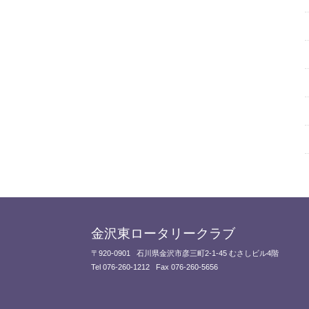
金沢東ロータリークラブ
〒920-0901
石川県金沢市彦三町2-1-45 むさしビル4階
Tel 076-260-1212
Fax 076-260-5656