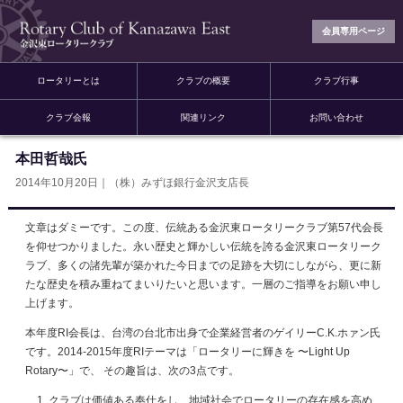
会員専用ページ
ロータリーとは
クラブの概要
クラブ行事
クラブ会報
関連リンク
お問い合わせ
本田哲哉氏
2014年10月20日｜（株）みずほ銀行金沢支店長
文章はダミーです。この度、伝統ある金沢東ロータリークラブ第57代会長
を仰せつかりました。永い歴史と輝かしい伝統を誇る金沢東ロータリーク
ラブ、多くの諸先輩が築かれた今日までの足跡を大切にしながら、更に新
たな歴史を積み重ねてまいりたいと思います。一層のご指導をお願い申し
上げます。
本年度RI会長は、台湾の台北市出身で企業経営者のゲイリーC.K.ホァン氏
です。2014-2015年度RIテーマは「ロータリーに輝きを 〜Light Up
Rotary〜」で、 その趣旨は、次の3点です。
クラブは価値ある奉仕をし、地域社会でロータリーの存在感を高め