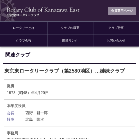
会員専用ページ
ロータリーとは
クラブの概要
クラブ行事
クラブ会報
関連リンク
お問い合わせ
関連クラブ
東京東ロータリークラブ（第2580地区）…姉妹クラブ
提携
1973（昭48）年4月20日
本年度役員
西野 耕一郎
会長
北島 隆次
幹事
事務局