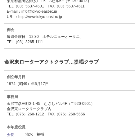
東京都墨田区錦糸1-1-5 Aビル6F（〒130-0013）
TEL（03）5637-4601 FAX（03）5637-4611
E-mail：info@tokyo-east-rc.jp
URL：http://www.tokyo-east-rc.jp
例会
毎週金曜日 12:30「ホテルニューオータニ」
TEL（03）3265-1111
金沢東ローターアクトクラブ…提唱クラブ
創立年月日
1974（昭49）年6月17日
事務局
金沢市彦三町2-1-45 むさしビル4F（〒920-0901）
金沢東ロータリークラブ内
TEL（076）260-1212 FAX（076）260-5656
本年度役員
清水 祐輔
会長