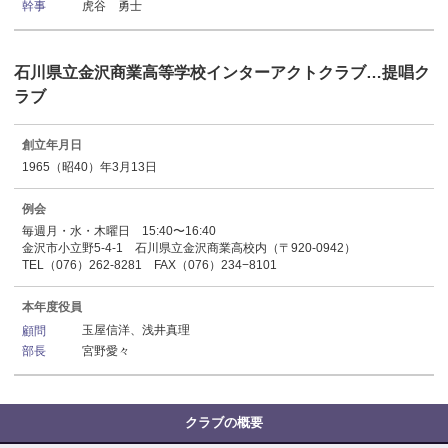
虎谷 勇士
幹事
石川県立金沢商業高等学校インターアクトクラブ…提唱ク
ラブ
創立年月日
1965（昭40）年3月13日
例会
毎週月・水・木曜日 15:40〜16:40
金沢市小立野5-4-1 石川県立金沢商業高校内（〒920-0942）
TEL（076）262-8281 FAX（076）234−8101
本年度役員
玉屋信洋、浅井真理
顧問
宮野愛々
部長