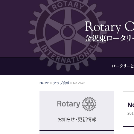
HOME
>
クラブ会報
>
No.2675
N
20