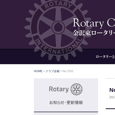
HOME
>
クラブ会報
>
No.2752
N
20