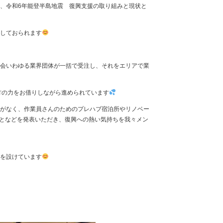
、令和6年能登半島地震 復興支援の取り組みと現状と
しておられます
会いわゆる業界団体が一括で受注し、それをエリアで業
外の方の力をお借りしながら進められています
がなく、作業員さんのためのプレハブ宿泊所やリノベー
ることなどを発表いただき、復興への熱い気持ちを我々メン
を設けています