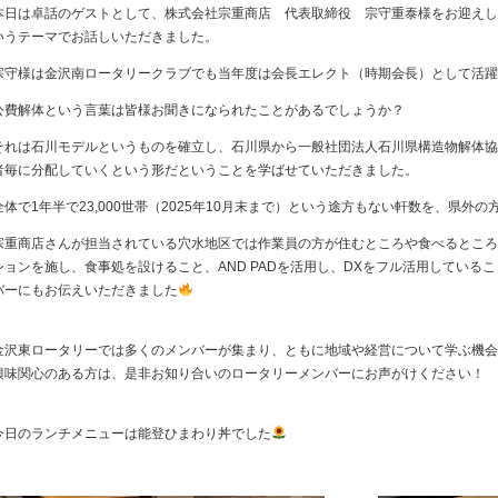
本日は卓話のゲストとして、株式会社宗重商店 代表取締役 宗守重泰様をお迎えし
いうテーマでお話しいただきました。
宗守様は金沢南ロータリークラブでも当年度は会長エレクト（時期会長）として活躍
公費解体という言葉は皆様お聞きになられたことがあるでしょうか？
それは石川モデルというものを確立し、石川県から一般社団法人石川県構造物解体協
者毎に分配していくという形だということを学ばせていただきました。
全体で1年半で23,000世帯（2025年10月末まで）という途方もない軒数を、県
宗重商店さんが担当されている穴水地区では作業員の方が住むところや食べるところ
ションを施し、食事処を設けること、AND PADを活用し、DXをフル活用してい
バーにもお伝えいただきました
金沢東ロータリーでは多くのメンバーが集まり、ともに地域や経営について学ぶ機会
興味関心のある方は、是非お知り合いのロータリーメンバーにお声がけください！
今日のランチメニューは能登ひまわり丼でした