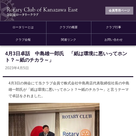
会員専用ページ
ロータリーとは
クラブの概要
クラブ行事
クラブ会報
関連リンク
お問い合わせ
4月3日卓話 中島雄一郎氏 「紙は環境に悪いってホン
ト？～紙のチカラ～」
2023年4月5日
4月3日の例会にて当クラブ会員で株式会社中島商店代表取締役社長の中島
雄一郎氏が「紙は環境に悪いってホント？〜紙のチカラ〜」と言うテーマ
で卓話をされました。