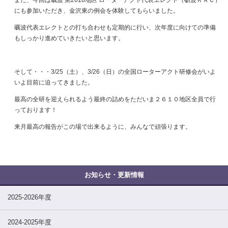
また、今回は礪波 第2610地区 ローターアクト代表エレクト（砺波ＲＡＣ）
にも参加いただき、金沢東の例会を体験してもらいました。
礪波代表エレクトとの打ち合わせも定期的に行い、次年度に向けての準備
もしっかり進めていきたいと思います。
そして・・・3/25（土）、3/26（日）の全国ローターアクト研修会がいよ
いよ目前に迫ってきました。
最高の全研を迎えられるよう最終の詰めをただいま２６１０地区全員で行
っております！
来月最高の報告がこの場で出来るように、みんなで頑張ります。
2025-2026年度
2024-2025年度