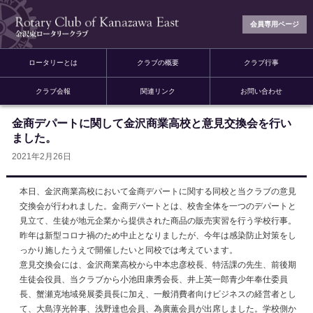
会員専用ページ
ロータリーとは
クラブの概要
クラブ行事
クラブ会報
関連リンク
お問い合わせ
金商デパートに関して金沢商業高校と意見交換会を行い
ました。
2021年2月26日
本日、金沢商業高校において金商デパートに関する同校と当クラブの意見
交換会が行われました。金商デパートとは、校舎全体を一つのデパートと
見立て、生徒が地元企業から提供された商品の販売実習を行う学校行事。
昨年は新型コロナ禍のため中止となりましたが、今年は感染防止対策をし
っかり施したうえで開催したいと同校では考えています。
意見交換会には、金沢商業高校から中本忠彦校長、特活課の先生、前後期
生徒会役員、当クラブから小池田康秀会長、井上英一郎青少年奉仕委員
長、蟹瀬克地域発展委員長に加え、一般消費者向けビジネスの経営者とし
て、大島淳光幹事、浅野達也会員、為廣薫会員が出席しました。学校側か