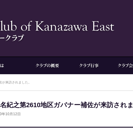
補佐が来訪されました。
名紀之第2610地区ガバナー補佐が来訪され
20年10月12日