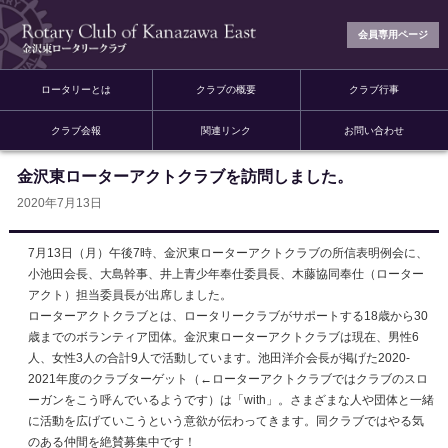
会員専用ページ
ロータリーとは
クラブの概要
クラブ行事
クラブ会報
関連リンク
お問い合わせ
金沢東ローターアクトクラブを訪問しました。
2020年7月13日
7月13日（月）午後7時、金沢東ローターアクトクラブの所信表明例会に、
小池田会長、大島幹事、井上青少年奉仕委員長、木藤協同奉仕（ローター
アクト）担当委員長が出席しました。
ローターアクトクラブとは、ロータリークラブがサポートする18歳から30
歳までのボランティア団体。金沢東ローターアクトクラブは現在、男性6
人、女性3人の合計9人で活動しています。池田洋介会長が掲げた2020-
2021年度のクラブターゲット（←ローターアクトクラブではクラブのスロ
ーガンをこう呼んでいるようです）は「with」。さまざまな人や団体と一緒
に活動を広げていこうという意欲が伝わってきます。同クラブではやる気
のある仲間を絶賛募集中です！