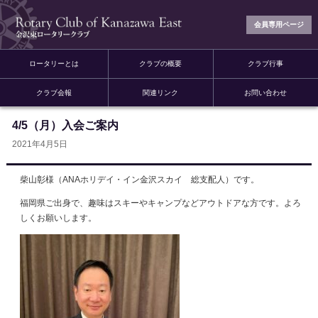
会員専用ページ
ロータリーとは
クラブの概要
クラブ行事
クラブ会報
関連リンク
お問い合わせ
4/5（月）入会ご案内
2021年4月5日
柴山彰様（ANAホリデイ・イン金沢スカイ 総支配人）です。
福岡県ご出身で、趣味はスキーやキャンプなどアウトドアな方です。よろ
しくお願いします。