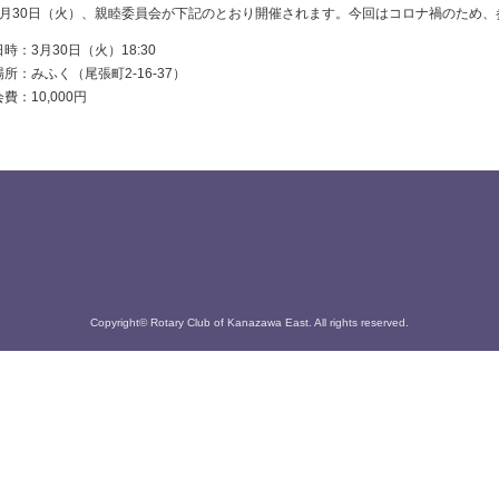
3月30日（火）、親睦委員会が下記のとおり開催されます。今回はコロナ禍のため
日時：3月30日（火）18:30
場所：みふく（尾張町2-16-37）
会費：10,000円
Copyright© Rotary Club of Kanazawa East. All rights reserved.