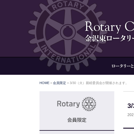
HOME
>
会員限定
> 3/30（火）親睦委員会が開催されます。
3
20