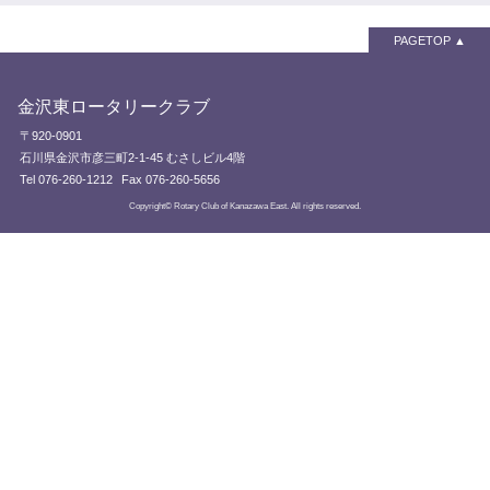
PAGETOP
金沢東ロータリークラブ
〒920-0901
石川県金沢市彦三町2-1-45 むさしビル4階
Tel 076-260-1212
Fax 076-260-5656
Copyright© Rotary Club of Kanazawa East. All rights reserved.