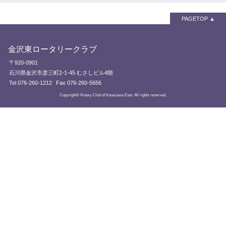
PAGETOP
金沢東ロータリークラブ
〒920-0901
石川県金沢市彦三町2-1-45 むさしビル4階
Tel 076-260-1212
Fax 076-260-5656
Copyright© Rotary Club of Kanazawa East. All rights reserved.