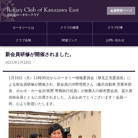
会員専用ページ
ロータリーとは
クラブの概要
クラブ行事
クラブ会報
関連リンク
お問い合わせ
新会員研修が開催されました。
2021年1月18日
1月18日（月）11時30分からロータリー情報委員会（厚見正充委員長）に
よる新会員研修が開催され、新会員の河野理恵さん（藤沢自動車 営業本部
長、ボルボ・カー金沢/長野 専務執行役員）が推薦人の根布寛会員、冨久尾
佳枝会員とともに出席されました。入会おめでとうございます！会員一
同、心より歓迎いたします。