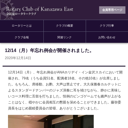
会員専用ページ
ロータリーとは
クラブの概要
クラブ行事
クラブ会報
関連リンク
お問い合わせ
12/14（月）年忘れ例会が開催されました。
2020年12月14日
12月14日（月）、年忘れ例会がANAホリデイ・イン金沢スカイにおいて開
催され、79名（うち会員51名、配偶者18名、その他10名）が出席しまし
た。もちろん、席移動、お酌、大声は禁止です。大久保雅春カルテットに
よるスタンダードナンバーのジャズ演奏に耳を傾けながら、静かに美味し
いコース料理に舌鼓を打ちました。恒例のビンゴゲームでも嬌声が上がる
ことはなく、穏やかに会員相互の懇親を深めることができました。藤弥委
員長をはじめ親睦委員会の皆様、ありがとうございました。