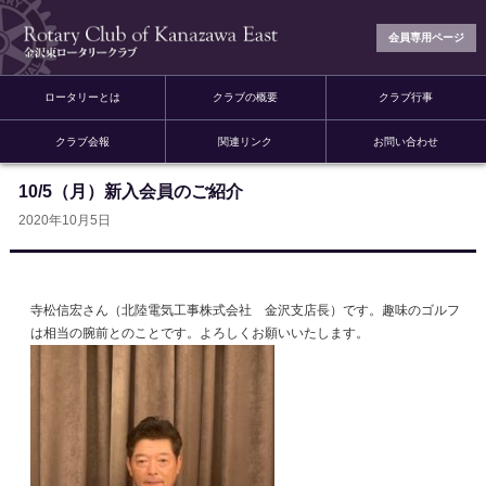
会員専用ページ
ロータリーとは
クラブの概要
クラブ行事
クラブ会報
関連リンク
お問い合わせ
10/5（月）新入会員のご紹介
2020年10月5日
寺松信宏さん（北陸電気工事株式会社 金沢支店長）です。趣味のゴルフ
は相当の腕前とのことです。よろしくお願いいたします。